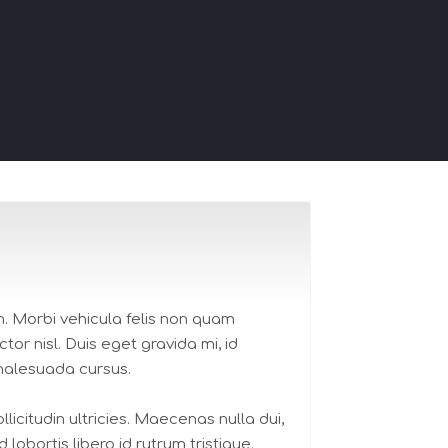
m. Morbi vehicula felis non quam
or nisl. Duis eget gravida mi, id
 malesuada cursus.
icitudin ultricies. Maecenas nulla dui,
d lobortis libero id rutrum tristique.