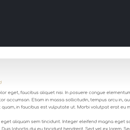
d
dolor eget, faucibus aliquet nisi. In posuere congue elementu
r accumsan. Etiam in massa sollicitudin, tempus arcu in, auct
quam, in faucibus est vulputate ut. Morbi volutpat erat eu
 eget aliquam sem tincidunt. Integer eleifend magna eget soll
s. Duis lobortis dui eu tincidunt hendrerit. Sed vel ex lorem. Se