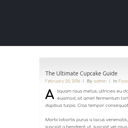
The Ultimate Cupcake Guide
February 20, 2016
By
Admin
In
Foo
A
liquam risus metus, ultricies eu 
euismod, sit amet fermentum torto
dapibus turpis. Cras tempor consequat 
Morbi lobortis purus a lacus venenatis,
suscipit a hendrerit ut, suscipit vel risu