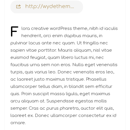
http://wydethemes-wydethemes.com
F
lora creative wordPress theme, nibh id iaculis
hendrerit, orci enim dapibus mauris, in
pulvinar lacus ante nec quam. Ut fringilla nec
sapien vitae porttitor. Mauris aliquam, nisl vitae
euismod feugiat, quam libero luctus mi, nec
faucibus urna sem non eros. Nulla eget venenatis
turpis, quis varius leo. Donec venenatis eros leo,
ac laoreet justo maximus tristique. Phasellus
ullamcorper tellus diam, in blandit sem efficitur
quis. Proin suscipit massa ligula, eget maximus
arcu aliquam at. Suspendisse egestas mollis
semper. Cras ac purus pharetra, auctor elit quis,
laoreet ex. Donec ullamcorper consectetur ex id
ornare.