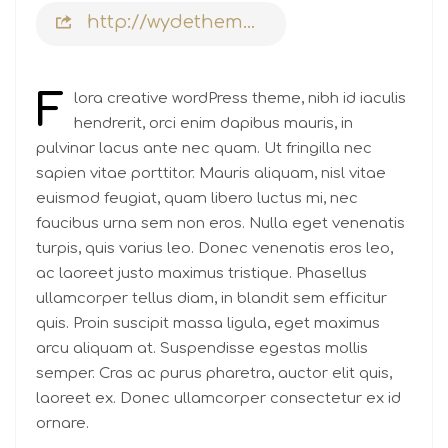
http://wydethemes-wydethemes.com
F
lora creative wordPress theme, nibh id iaculis
hendrerit, orci enim dapibus mauris, in
pulvinar lacus ante nec quam. Ut fringilla nec
sapien vitae porttitor. Mauris aliquam, nisl vitae
euismod feugiat, quam libero luctus mi, nec
faucibus urna sem non eros. Nulla eget venenatis
turpis, quis varius leo. Donec venenatis eros leo,
ac laoreet justo maximus tristique. Phasellus
ullamcorper tellus diam, in blandit sem efficitur
quis. Proin suscipit massa ligula, eget maximus
arcu aliquam at. Suspendisse egestas mollis
semper. Cras ac purus pharetra, auctor elit quis,
laoreet ex. Donec ullamcorper consectetur ex id
ornare.